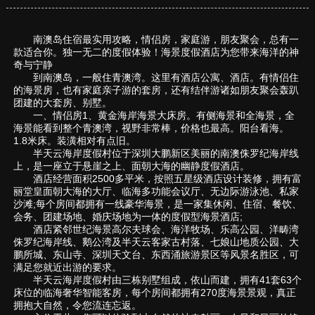
南澳岛住宿最实用攻略，情侣房，家庭游，朋友聚会，总有一
款适合你。独一无二的度假体验！海景度假酒店为您带来海洋的神
奇与宁静
到南澳岛，一般住青澳湾。这里有酒店公寓、酒店。有情侣住
的海景房，也有家庭亲子游的套房，还有结伴游诸如朋友聚会轰趴
团建的大套房、别墅。
一、情侣房1、黄金海岸海景大床房。有侧海景和全海景，全
海景能看到整个青澳湾，视野非常棒，价格也最高。阳台看海。
1.8米床。装潢相对有点旧。
半天云海岸度假村位于深圳大鹏新区美丽的南澳侏罗纪海岸线
上，是一座立于悬崖之上、面朝大海的幽静度假酒店。
酒店经营面积2500多平米，按照五星级酒店设计装修，拥有富
丽堂皇面朝大海的大厅、临海多功能会议厅、无边际游泳池、私家
沙滩;每个房间都拥有一线豪华海景，是一家集休闲、住宿、餐饮、
会务、团建场地、婚庆场地为一体的度假型海景酒店;
酒店紧邻世纪海景高尔夫球会、海洋牧场、乐高公园、洋畴湾
侏罗纪海岸线、鹅公湾及半天云客家古村落、七娘山地质公园、大
鹏所城、东山寺、深圳天文台、东西涌旅游景区等风景名胜区，可
满足您就近出游的要求。
半天云海岸度假村由三栋别墅组成，依山而建，拥有41套63个
床位的临海奢华智能客房，每个房间都拥有270度海景景观，真正
拥抱大自然，令您流连忘返。