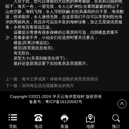
入住于此，您可以体验到大自然的神奇魅丽，在风和日丽的艳
阳下，海天一色，一望无垠，令人心旷神怡;在雾雨蒙蒙的阴山下，
山色空蒙，海鸥飞翔，令人浮想联翩;在狂风暴雨的日子里，海浪翻
滚，惊涛裂岸，令人激情无限，在这里我们不仅可以享受到阳光海
岸的秀丽风光，而且亦可品尝丰富的海鲜佳肴，加之五星级优质服
务，令所有宾客留连忘返。
温馨提示青澳有很多很棒的公寓房间可选，但因楼盘房量不
少，质量参差不齐，小仙女们在选房时要关注要点：
楼盘(距离沙滩远近)、
楼层(跟景观息息相关)、
有无阳台、
床型大小(关系到能否住得下)，
最好还是跟酒店要下实拍客房及景观图片。
上一篇：海洋之梦成真！体验奇迹般的海景度假酒店
下一篇：深圳海边适合团建聚会的地方
Copyright ©2021-2024 半天云海岸度假村 版权所有
备案号：
粤ICP备16120592号
导航
电话
客服
地图
预订